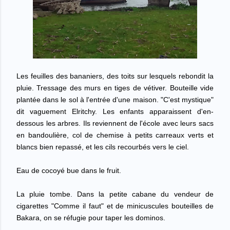
Les feuilles des bananiers, des toits sur lesquels rebondit la
pluie. Tressage des murs en tiges de v
é
tiver. Bouteille vide
plant
é
e dans le sol
à
l'entr
é
e d'une maison. "C'est mystique"
dit vaguement Elritchy. Les enfants apparaissent d'en-
dessous les arbres. Ils reviennent de l'
é
cole avec leurs sacs
en bandouli
è
re, col de chemise
à
petits carreaux verts et
blancs bien repass
é
, et les cils recourb
é
s vers le ciel.
Eau de cocoy
é
bue dans le fruit.
La pluie tombe. Dans la petite cabane du vendeur de
cigarettes "Comme il faut" et de minicuscules bouteilles de
Bakara, on se réfugie
pour taper les dominos.