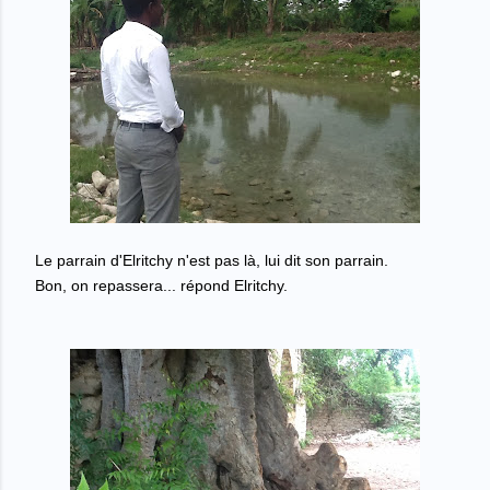
Le parrain d'Elritchy n'est pas l
à
, lui dit son parrain.
Bon, on repassera...
r
é
pond Elritchy.