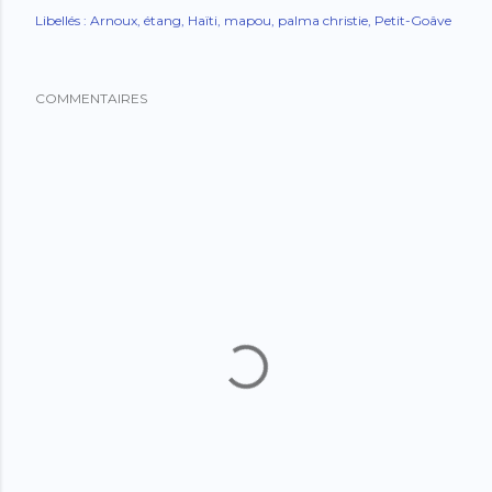
Libellés :
Arnoux
étang
Haïti
mapou
palma christie
Petit-Goâve
COMMENTAIRES