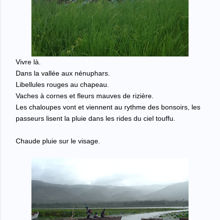
Vivre l
à
.
Dans la vall
é
e aux n
é
nuphars.
Libellules rouges au chapeau.
Vaches
à
cornes et fleurs mauves de rizi
è
re.
Les chaloupes vont et viennent au rythme des bonsoirs, les
passeurs lisent la pluie dans les rides du ciel touffu.
Chaude pluie sur le visage.