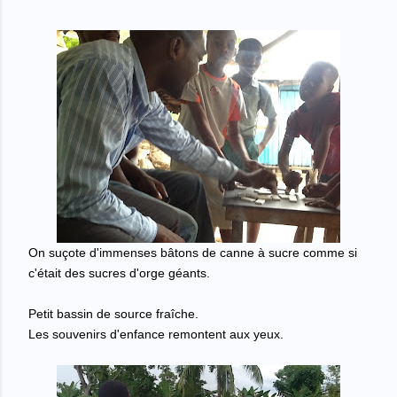
On su
ç
ote d'immenses b
â
tons de canne
à
sucre comme si
c'
é
tait des sucres d'orge g
é
ants
.
Petit bassin de source fra
î
che.
Les souvenirs d'enfance remontent aux yeux.