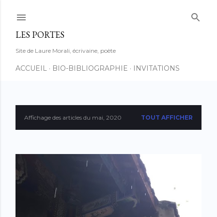
Accéder au contenu principal
LES PORTES
Site de Laure Morali, écrivaine, poète
ACCUEIL
BIO-BIBLIOGRAPHIE
INVITATIONS
Affichage des articles du mai, 2020
TOUT AFFICHER
A
r
t
i
c