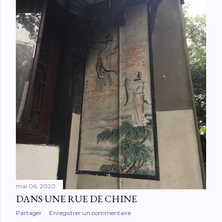
l
e
s
mai 06, 2020
DANS UNE RUE DE CHINE
Partager
Enregistrer un commentaire