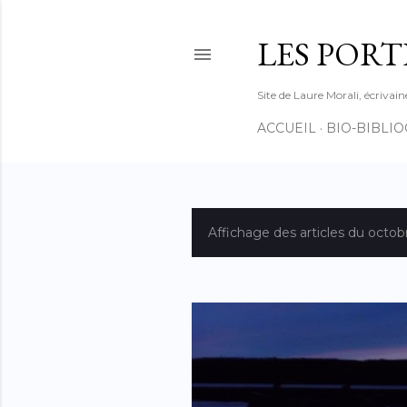
LES PORT
Site de Laure Morali, écrivain
ACCUEIL
BIO-BIBLI
Affichage des articles du octob
A
r
t
i
c