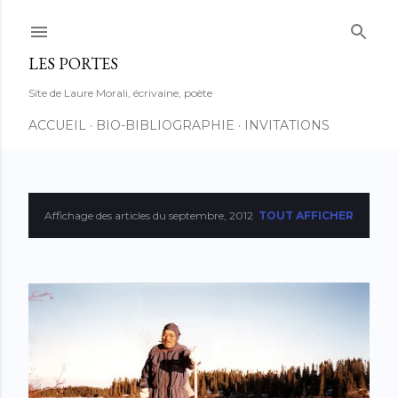
Accéder au contenu principal
LES PORTES
Site de Laure Morali, écrivaine, poète
ACCUEIL
BIO-BIBLIOGRAPHIE
INVITATIONS
Affichage des articles du septembre, 2012
TOUT AFFICHER
A
r
t
i
c