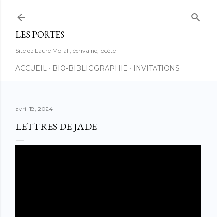
Accéder au contenu principal
LES PORTES
Site de Laure Morali, écrivaine, poète
ACCUEIL
BIO-BIBLIOGRAPHIE
INVITATIONS
avril 18, 2024
LETTRES DE JADE