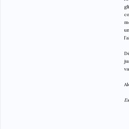
gl
cœ
mo
un
l’
Dé
ju
v
Al
Es