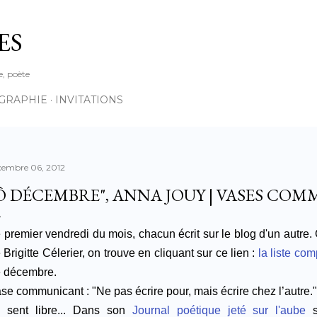
Accéder au contenu principal
ES
e, poète
OGRAPHIE
INVITATIONS
cembre 06, 2012
Ô DÉCEMBRE", ANNA JOUY | VASES CO
 premier vendredi du mois, chacun écrit sur le blog d'un autre.
 Brigitte Célerier, on trouve en cliquant sur ce lien :
la liste co
 décembre.
se communicant : "
Ne pas écrire pour, mais écrire chez l’autre.
"
 sent libre... Dans son
Journal poétique jeté sur l'aube
s