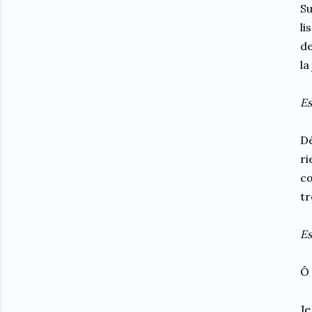
Su
li
de
la
Es
Dé
ri
cœ
tr
Es
Ô
Je