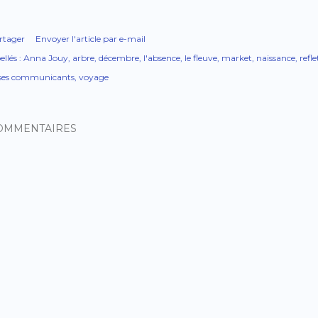
rtager
Envoyer l'article par e-mail
ellés :
Anna Jouy
arbre
décembre
l'absence
le fleuve
market
naissance
refl
ses communicants
voyage
OMMENTAIRES