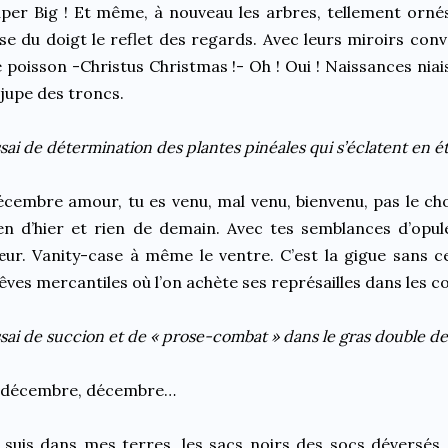
per Big ! Et même, à nouveau les arbres, tellement orné
sse du doigt le reflet des regards. Avec leurs miroirs con
 poisson -Christus Christmas !- Oh ! Oui ! Naissances niais
 jupe des troncs.
sai de détermination des plantes pinéales qui s’éclatent en é
cembre amour, tu es venu, mal venu, bienvenu, pas le cho
en d’hier et rien de demain. Avec tes semblances d’opul
ur. Vanity-case à même le ventre. C’est la gigue sans c
êves mercantiles où l’on achète ses représailles dans les co
sai de succion et de « prose-combat » dans le gras double de
 décembre, décembre…
 suis dans mes terres, les sacs noirs des socs déversés.