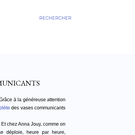
RECHERCHER
MMUNICANTS
 G
râce à la généreuse attention
mplète
des vases communicants
Et chez Anna Jouy, comme on
e déploie, heure par heure,