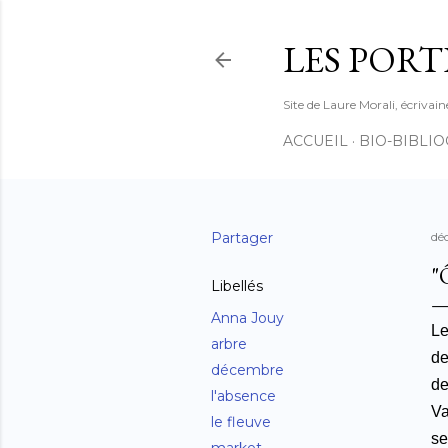
LES PORT
Site de Laure Morali, écrivain
ACCUEIL
BIO-BIBLI
Partager
dé
"
Libellés
Anna Jouy
Le
arbre
de
décembre
de
l'absence
Va
le fleuve
se