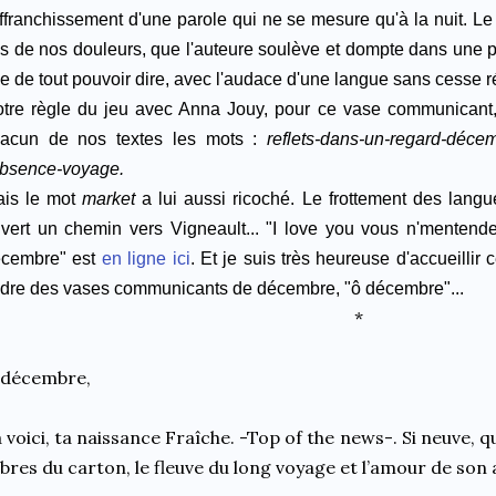
affranchissement d'une parole qui ne se mesure qu'à la nuit.
Le 
is de nos douleurs, que l'auteure soulève et dompte dans une p
ie de tout pouvoir dire, avec l'audace d'une langue sans cesse r
tre règle du jeu avec Anna Jouy, pour ce vase communicant, é
acun de nos textes les mots :
reflets-dans-un-regard-décem
absence-voyage.
is le mot
market
a
lui aussi
ricoché. Le frottement des lang
vert un chemin vers Vigneault
...
"I love you vous n'mentend
cembre" est
en ligne ici
. Et j
e suis très heureuse d'accueillir
dre des vases communicants de décembre, "ô décembre"...
*
 décembre,
 voici, ta naissance Fraîche. -Top of the news-. Si neuve, qu
bres du carton, le fleuve du long voyage et l’amour de son