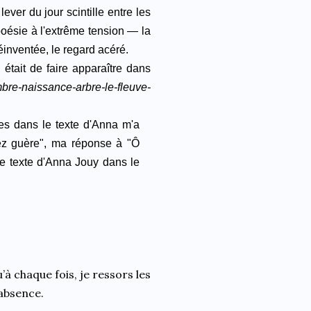
lever du jour scintille entre les
oésie à l'extrême tension — l
a
éinventée, le regard acéré.
tait de faire apparaître dans
bre-naissance-arbre-le-fleuve-
ues dans le texte d'Anna m'a
ez guère", ma réponse à "Ô
 ce texte d'Anna Jouy dans le
’à chaque fois, je ressors les
 absence.