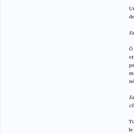
Un
de
Es
Ô 
et
pa
m
né
Es
ch
Tu
le