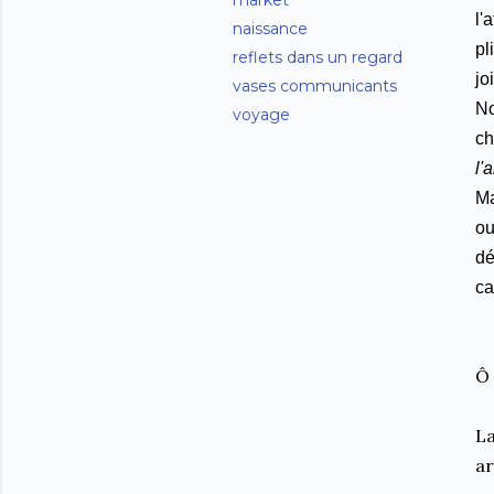
market
l'
naissance
pl
reflets dans un regard
jo
vases communicants
No
voyage
ch
l'
Ma
ou
dé
ca
Ô
La
ar