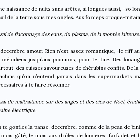
e naissance de nuits sans arêtes, si longues aussi, -so long
uil de la terre sous mes ongles. Aux forceps croque-mitain
sai de flaconnage des eaux, du plasma, de la montée laiteus
décembre amour. Rien n’est assez romantique, -le riff a
 mélodieux jusqu’aux poumons, pour te dire. Des louan
rtout, des cuisses savoureuses de chérubins confits. De la
achins qu’on n’entend jamais dans les supermarkets ma
cessaires à te faire résonner.
sai de maltraitance sur des anges et des oies de Noël, éradiq
aîne électrique.
 te gonfles la panse, décembre, comme de la peau de bini
 mois gâté, le mois aux drôles de lumières, farfadet et h