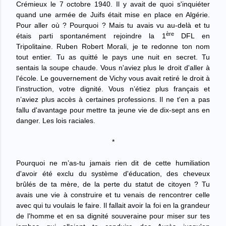
Crémieux le 7 octobre 1940. Il y avait de quoi s'inquiéter
quand une armée de Juifs était mise en place en Algérie.
Pour aller où ? Pourquoi ? Mais tu avais vu au-delà et tu
ère
étais parti spontanément rejoindre la 1
DFL en
Tripolitaine. Ruben Robert Morali, je te redonne ton nom
tout entier. Tu as quitté le pays une nuit en secret. Tu
sentais la soupe chaude. Vous n'aviez plus le droit d'aller à
l'école. Le gouvernement de Vichy vous avait retiré le droit à
l'instruction, votre dignité. Vous n’étiez plus français et
n’aviez plus accès à certaines professions. Il ne t'en a pas
fallu d'avantage pour mettre ta jeune vie de dix-sept ans en
danger. Les lois raciales.
*
Pourquoi ne m’as-tu jamais rien dit de cette humiliation
d'avoir été exclu du système d'éducation, des cheveux
brûlés de ta mère, de la perte du statut de citoyen ? Tu
avais une vie à construire et tu venais de rencontrer celle
avec qui tu voulais le faire. Il fallait avoir la foi en la grandeur
de l'homme et en sa dignité souveraine pour miser sur tes