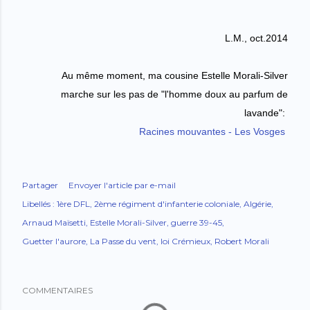
L.M., oct.2014
Au même moment, ma cousine Estelle Morali-Silver
marche sur les pas de "l'homme doux au parfum de
lavande":
Racines mouvantes - Les Vosges
Partager
Envoyer l'article par e-mail
Libellés :
1ère DFL
2ème régiment d'infanterie coloniale
Algérie
Arnaud Maïsetti
Estelle Morali-Silver
guerre 39-45
Guetter l'aurore
La Passe du vent
loi Crémieux
Robert Morali
COMMENTAIRES