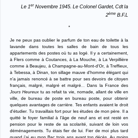
er
Le 1
Novembre 1945.
Le Colonel Gardet, Cdt la
ème
2
B.F.L
*
Je ne peux pas oublier le parfum de ton eau de toilette à la
lavande dans toutes les salles de bain de tous les
appartements des postes où tu as logé. Il y a certainement,
à Flers comme à Coutances, à La Mouche, à La Verpillière
comme à Beaujeu, à Champagne-au-Mont-d'Or, à Treffieux,
à Tebessa, à Dinan, ton sillage mauve d'homme élégant qui
n'a jamais renoncé à se battre pour ses devoirs de citoyen
français, malgré, malgré et malgré... Dans la France des
Jours Heureux
tu as refait ta vie, nomade, allant de ville en
ville, de bureau de poste en bureau poste, pour obtenir
quelques avantages de carrière. Tes enfants avaient le droit
d'étudier. Tu travaillais fort pour les études de mon père. Il a
quitté le foyer familial à l'âge de neuf ans et est resté en
pension pour le reste de sa scolarité, suivant de loin vos
déménagements. Tu étais fier de lui. Fier de moi plus tard
quand j'ai eu mon Bac trois ans avant ton décès. Au moins