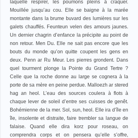
laquelle respirer, les poumons pleins à craquer.
Mouillée jusqu’au cou. Elle se baigne à la marée
montante dans la brume buvard des lumières sur les
galets chauffés. Feunteun velen des amours jaunes.
Un dernier chagrin d’enfance la précipite au point de
non retour. Men Du. Elle ne sait pas encore que les
bouts du monde qu’on quitte coupent les gens en
deux. Penn ar Ru Meur. Les pierres grondent. Dans
quel tourment plonge la Pointe du Grand Tertre ?
Celle que la roche donne au large se cognera à la
porte de sa mère en peine perdue. Malloezh ar stered
hag an heol. L’eau des sources coulera à flots à
chaque lever de soleil d’entre ses cuisses de genêt.
Bohémienne de la mer. Sol, sun, heol. Elle ira d’île en
île, insolente et distraite, faire trembler sa langue de
falaise. Quand elle dira korz pour roseau, on
comprendra corps et on pensera qu’elle s’offre,