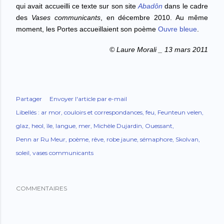
qui avait accueilli ce texte sur son site
Abadôn
dans le cadre
des
Vases communicants
,
en décembre 2010. Au même
moment, les Portes accueillaient son poème
Ouvre bleue
.
© Laure Morali _ 13 mars 2011
Partager
Envoyer l'article par e-mail
Libellés :
ar mor
couloirs et correspondances
feu
Feunteun velen
glaz
heol
île
langue
mer
Michèle Dujardin
Ouessant
Penn ar Ru Meur
poème
rêve
robe jaune
sémaphore
Skolvan
soleil
vases communicants
COMMENTAIRES