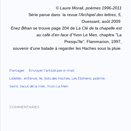
© Laure Morali, poèmes 1996-2011
Série parue dans la revue
l'Archipel des lettres, 5,
Ouessant, août 2009
Enez Bihan
se trouve page 204 de
La Clé de la chapelle est
au café d'en face
d'Yvon Le Men, chapitre "La
Presqu'île",
Flammarion, 1997,
souvenir d'une balade à regarder les Haches sous la pluie.
Partager
Envoyer l'article par e-mail
Libellés :
enfance
île
îlots des Haches
Les Ebihens
poème
Saint-Jacut de la mer
Yvon Le Men
COMMENTAIRES