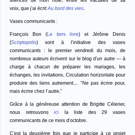
silences de mon hôte,
entre les fractales de sa
voix,
que j'ai écrit
Au bord des vies
.
:
Vases communicants
François Bon (
Le tiers livre
) et Jérôme Denis
(
Scriptopolis
) sont à l'initiative des vases
communicants : le premier vendredi du mois, de
nombreux auteurs écrivent sur le blog d'un autre — à
charge à chacun de préparer les mariages, les
échanges, les invitations. Circulation horizontale pour
produire des liens autrement… "Ne pas écrire pour,
mais écrire chez l’autre.
"
Grâce à la généreuse attention de Brigitte Célerier,
nous retrouvons
ici
la liste des 29 vases
communicants de ce mois d'octobre.
C'est la deuxième fois que je participe à ce projet