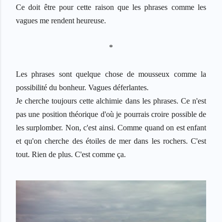
Ce doit
ê
tre pour cette raison que les phrases comme les
vagues me rendent heureuse.
*
Les phrases sont quelque chose de mousseux comme la
possibilit
é
du bonheur. Vagues d
é
ferlantes.
Je cherche toujours cette alchimie dans les phrases. Ce n'est
pas une position th
é
orique d'o
ù
je pourrais croire possible de
les surplomber. Non, c'est ainsi. Comme quand on est enfant
et qu'on cherche des
é
toiles de mer dans les rochers. C'est
tout. Rien de plus. C'est comme
ç
a.