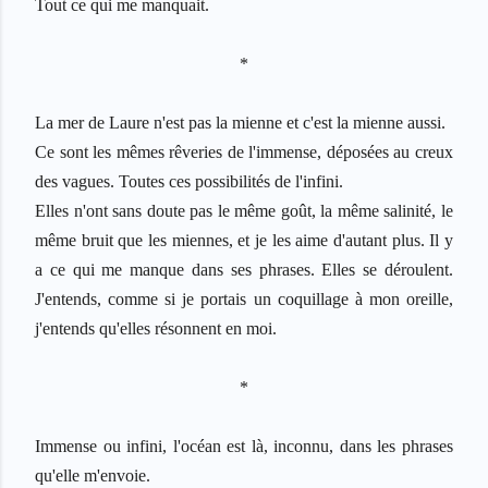
Tout ce qui me manquait.
*
La mer de Laure n'est pas la mienne et c'est la mienne aussi.
Ce sont les m
ê
mes r
ê
veries de l'immense, d
é
pos
é
es au creux
des vagues. Toutes ces possibilit
é
s de l'infini.
Elles n'ont sans doute pas le m
ê
me go
û
t, la m
ê
me salinit
é
, le
m
ê
me bruit que les miennes, et je les aime d'autant plus. Il y
a ce qui me manque dans ses phrases. Elles se d
é
roulent.
J'entends, comme si je portais un coquillage
à
mon oreille,
j'entends qu'elles r
é
sonnent en moi.
*
Immense ou infini, l'oc
é
an est l
à
, inconnu, dans les phrases
qu'elle m'envoie.