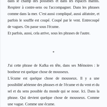
dans le champ des possibles et dans les espaces marins.
Respirer à contre-sens ou l'accompagner. Dans les phrases
comme dans la mer. C'est aussi compliqué, aussi aléatoire, et
parfois le souffle est coupé. Coupé par le vent. Entrecoupé
de vagues. On passe sous l'écume.
Et parfois, aussi, cela arrive, sous les phrases de l'autre.
*
J'ai cette phrase de Kafka en t
ê
te, dans ses M
é
moires : le
bonheur est quelque chose de mousseux.
L'
é
cume est quelque chose de mousseux. Il y a une
possibilit
é
a
é
rienne des phrases et de l'
é
cume et du vent et du
sel et du sens possible du monde qui se noue. Ici. Dans la
phrase. Qui devient quelque chose de mousseux. Comme
une vague. Comme une
é
cume.