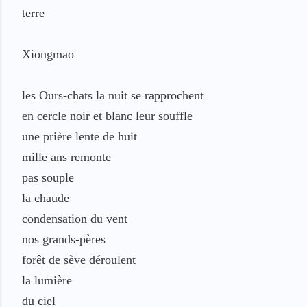
terre
Xiongmao
les Ours-chats la nuit se rapprochent
en cercle noir e
t blanc
leur souffle
une p
rière
lente
de huit
mille ans
remonte
pas souple
la chaude
condensation
du vent
nos grands-pères
forêt de
sève
déroulent
la lumière
du ciel